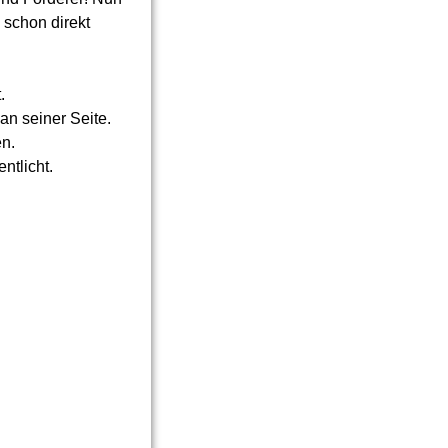
 schon direkt
.
an seiner Seite.
en.
ntlicht.