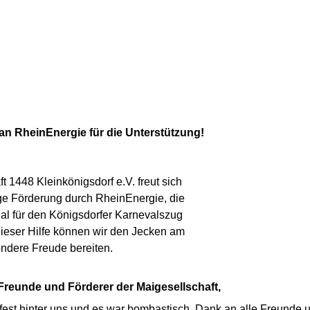
an RheinEnergie für die Unterstützung!
t 1448 Kleinkönigsdorf e.V. freut sich
ge Förderung durch RheinEnergie, die
ial für den Königsdorfer Karnevalszug
dieser Hilfe können wir den Jecken am
ndere Freude bereiten.
 Freunde und Förderer der Maigesellschaft,
fest hinter uns und es war bombastisch. Dank an alle Freunde 